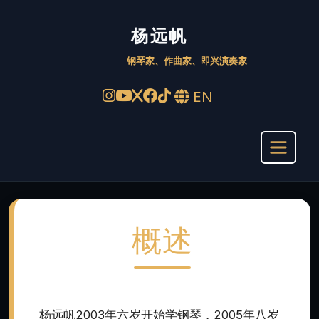
杨远帆 Yuanfan Yang – 
杨远帆
钢琴家、作曲家、即兴演奏家
EN
概述
杨远帆2003年六岁开始学钢琴，2005年八岁