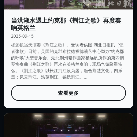
当洪湖水遇上约克郡《荆江之歌》再度奏
响英格兰
2025-09-15
杨远帆当天演奏《荆江之歌》。受访者供图 湖北日报讯（记
者张歆）日前，英国约克郡布拉德福德演艺中心举办“约克郡
的呼唤”大型音乐会。湖北荆州籍作曲家杨远帆所作的第四钢
琴协奏曲《荆江之歌》再次在英格兰奏响，现场气氛隆重恢
弘。《荆江之歌》以长江荆江段为题，融合荆楚文化，四乐
章：风云荆江、浩荡荆江、锦绣荆江、...
查看更多