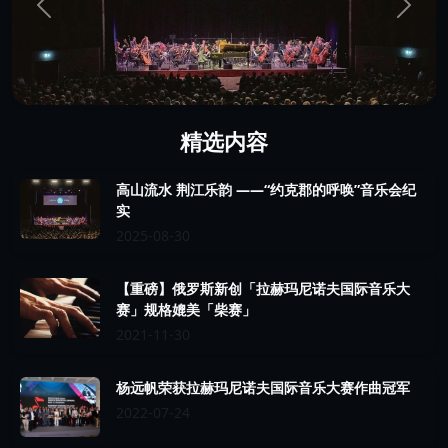
精选内容
高山流水 荆江乐韵 ——“约克郡的呼唤”音乐会纪
实
2025-08-30
【重磅】俄罗斯新创「拉赫玛尼诺夫国际音乐大
赛」规格媲美「柴赛」
2021-11-30
杨远帆荣获拉赫玛尼诺夫国际音乐大赛作曲冠军
2022-07-24