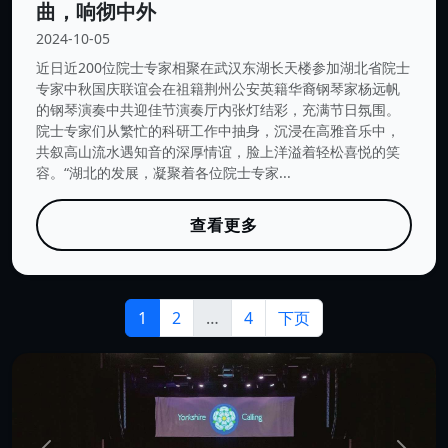
曲，响彻中外
2024-10-05
近日近200位院士专家相聚在武汉东湖长天楼参加湖北省院士
专家中秋国庆联谊会在祖籍荆州公安英籍华裔钢琴家杨远帆
的钢琴演奏中共迎佳节演奏厅内张灯结彩，充满节日氛围。
院士专家们从繁忙的科研工作中抽身，沉浸在高雅音乐中，
共叙高山流水遇知音的深厚情谊，脸上洋溢着轻松喜悦的笑
容。“湖北的发展，凝聚着各位院士专家...
查看更多
1
2
…
4
下页