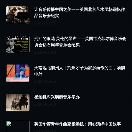
让音乐传播中国之美——英国北京艺术团杨远帆作
品音乐会纪实
2022-10-07
荆江的浪花 英伦的琴声——英国韦克菲尔德音乐会
协会钻石周年音乐会纪实
2024-05-18
天南地北荆州人｜荆州才子为家乡而作的曲，响彻
中外
2024-10-05
杨远帆即兴演奏音乐举办
2025-05-03
英国华裔青年作曲家杨远帆：用心演绎中国故事
2019-11-18