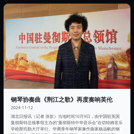
钢琴协奏曲《荆江之歌》再度奏响英伦
2024-11-12
湖北日报讯（记者 张歆）当地时间10月9日，由中国驻英国
曼彻斯特总领事馆主办的“曼彻斯特中华音乐会”在切特姆音乐
学校斯托勒大厅举行。华裔青年钢琴家兼作曲家杨远帆的钢