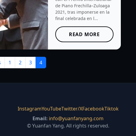
de Piano Frechilla–Zuloaga
2021, tras imponerse en la
final celebrada en l...
READ MORE
s
1
2
3
4
Instagram
YouTube
Twitter/X
Facebook
Tiktok
Email:
info@yuanfanyang.com
©
Yuanfan Yang. All rights reserved.