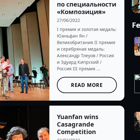
по специальности
«Композиция»
27/06/2022
Fe
I премия и золотая медаль:
Юаньфан Ян /
Великобритания II премия
и серебряная медаль:
Александр Тлеуов / Россия
и Эдуард Кипрский /
Россия III премия ...
READ MORE
Yuanfan wins
Casagrande
Competition