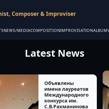
nist, Composer & Improviser
TS
NEWS/MEDIA
COMPOSITION
IMPROVISATION
ALBUM
Latest News
Объ
Ме
Объявлены
имена лауреатов
С.В.
Международного
с
конкурса им.
«
С.В.Рахманинова