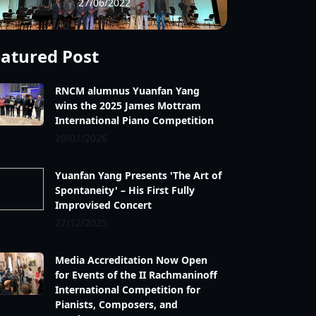
27/06/2022
22/02/2022
atured Post
RNCM alumnus Yuanfan Yang
wins the 2025 James Mottram
International Piano Competition
20/01/2026
Yuanfan Yang Presents 'The Art of
Spontaneity' – His First Fully
Improvised Concert
27/12/2025
Media Accreditation Now Open
for Events of the II Rachmaninoff
International Competition for
Pianists, Composers, and