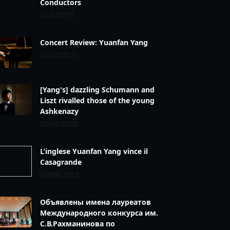
Conductors
1/05/2025
Concert Review: Yuanfan Yang
13/10/2023
[Yang's] dazzling Schumann and
Liszt rivalled those of the young
Ashkenazy
30/12/2022
L’inglese Yuanfan Yang vince il
Casagrande
16/09/2022
Объявлены имена лауреатов
Международного конкурса им.
С.В.Рахманинова по