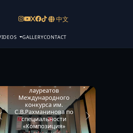
中文
VIDEOS
GALLERY
CONTACT
явлены имена
лауреатов
ждународного
конкурса им.
Рахманинова по
Yuanfan wi
пециальности
Casagrand
Композиция»
Competiti